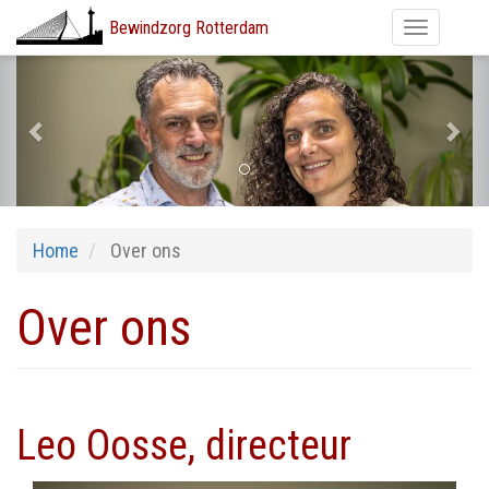
Bewindzorg Rotterdam
Navigatie
wisselen
Afbeelding
Previous
Nex
Overslaan
en
naar
de
inhoud
gaan
Home
Over ons
Over ons
Leo Oosse, directeur